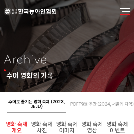
Archive
수어 영화의 기록
수어로 즐기는 영화 축제 (2023,
PDFF영화주간 (2024, 서울외 지역)
JEJU)
영화 축제
영화 축제
영화 축제
영화 축제
영화 축제
개요
사진
이미지
영상
이벤트