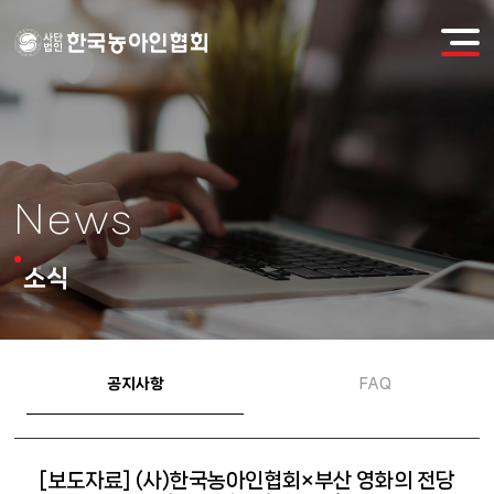
News
소식
공지사항
FAQ
[보도자료] (사)한국농아인협회×부산 영화의 전당